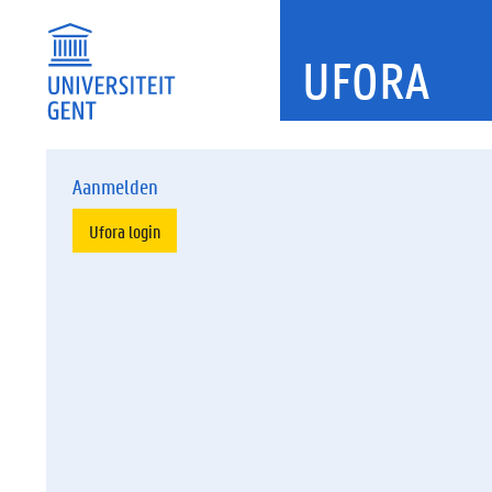
UFORA
Aanmelden
Ufora login