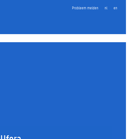
Probleem melden
nl
en
Ufora